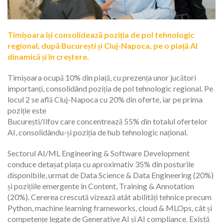
Timișoara își consolidează poziția de pol tehnologic
regional, după București și Cluj-Napoca, pe o piață AI
dinamică și în creștere.
Timișoara ocupă 10% din piață, cu prezența unor jucători
importanți, consolidând poziția de pol tehnologic regional. Pe
locul 2 se află Cluj-Napoca cu 20% din oferte, iar pe prima
poziție este
București/Ilfov care concentrează 55% din totalul ofertelor
AI, consolidându-și poziția de hub tehnologic național.
Sectorul AI/ML Engineering & Software Development
conduce detașat piața cu aproximativ 35% din posturile
disponibile, urmat de Data Science & Data Engineering (20%)
și pozițiile emergente în Content, Training & Annotation
(20%). Cererea crescută vizează atât abilități tehnice precum
Python, machine learning frameworks, cloud & MLOps, cât și
competențe legate de Generative AI și AI compliance. Există