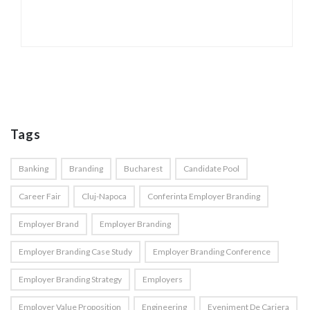
Tags
Banking
Branding
Bucharest
Candidate Pool
Career Fair
Cluj-Napoca
Conferinta Employer Branding
Employer Brand
Employer Branding
Employer Branding Case Study
Employer Branding Conference
Employer Branding Strategy
Employers
Employer Value Proposition
Engineering
Eveniment De Cariera