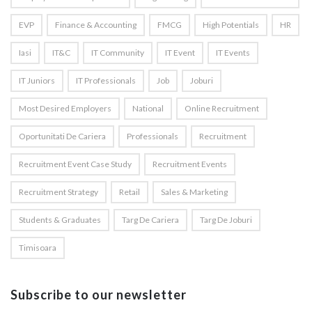
EVP
Finance & Accounting
FMCG
High Potentials
HR
Iasi
IT&C
IT Community
IT Event
IT Events
IT Juniors
IT Professionals
Job
Joburi
Most Desired Employers
National
Online Recruitment
Oportunitati De Cariera
Professionals
Recruitment
Recruitment Event Case Study
Recruitment Events
Recruitment Strategy
Retail
Sales & Marketing
Students & Graduates
Targ De Cariera
Targ De Joburi
Timisoara
Subscribe to our newsletter