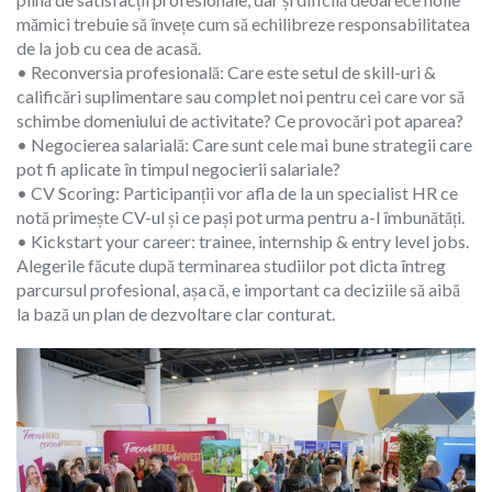
mămici trebuie să învețe cum să echilibreze responsabilitatea
de la job cu cea de acasă.
• Reconversia profesională: Care este setul de skill-uri &
calificări suplimentare sau complet noi pentru cei care vor să
schimbe domeniului de activitate? Ce provocări pot aparea?
• Negocierea salarială: Care sunt cele mai bune strategii care
pot fi aplicate în timpul negocierii salariale?
• CV Scoring: Participanții vor afla de la un specialist HR ce
notă primește CV-ul și ce pași pot urma pentru a-l îmbunătăți.
• Kickstart your career: trainee, internship & entry level jobs.
Alegerile făcute după terminarea studiilor pot dicta întreg
parcursul profesional, așa că, e important ca deciziile să aibă
la bază un plan de dezvoltare clar conturat.