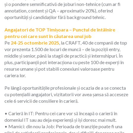
și o pondere semnificativă de joburi non-tehnice (cum ar fi
annotation, content și QA – aproximativ 20%), oferind
oportunități și candidaților fără background tehnic.
Angajatori de TOP Timișoara – Punctul de întâlnire
pentru cei care sunt în căutarea unui job
Pe
24-25 octombrie 2025
, la CRAFT, 40 de companii de top
vor prezenta 1.500 de locuri de muncă – de la poziții entry,
middle și senior, până la stagii de practică și internshipuri. În
plus, participanții pot interacționa cu peste 100 de experți în
resurse umane și pot stabili conexiuni valoroase pentru
cariera lor.
Pe lângă oportunitățile profesionale și ocazia de a se conecta
cu potențialii angajatori, vizitatorii vor avea șansa să acceseze
cele 6 servicii de consiliere în carieră.
• Carieră în IT: Pentru cei care vor să înceapă o carieră în
domeniul IT sau au deja experiență și își doresc mai mult.
• Mamici: din nou la Job: Perioada de tranziție poate fi una
plină de satisfacții profesionale, dar și dificilă deoarece noile