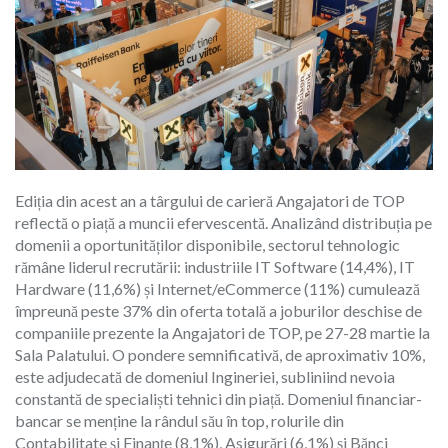
Ediția din acest an a târgului de carieră Angajatori de TOP
reflectă o piață a muncii efervescentă. Analizând distribuția pe
domenii a oportunităților disponibile, sectorul tehnologic
rămâne liderul recrutării: industriile IT Software (14,4%), IT
Hardware (11,6%) și Internet/eCommerce (11%) cumulează
împreună peste 37% din oferta totală a joburilor deschise de
companiile prezente la Angajatori de TOP, pe 27-28 martie la
Sala Palatului. O pondere semnificativă, de aproximativ 10%,
este adjudecată de domeniul Ingineriei, subliniind nevoia
constantă de specialiști tehnici din piață. Domeniul financiar-
bancar se menține la rândul său în top, rolurile din
Contabilitate și Finanțe (8,1%), Asigurări (6,1%) și Bănci