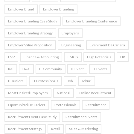
Employer Brand
Employer Branding
Employer Branding Case Study
Employer Branding Conference
Employer Branding Strategy
Employers
Employer Value Proposition
Engineering
Eveniment De Cariera
EVP
Finance & Accounting
FMCG
High Potentials
HR
Iasi
IT&C
IT Community
IT Event
IT Events
IT Juniors
IT Professionals
Job
Joburi
Most Desired Employers
National
Online Recruitment
Oportunitati De Cariera
Professionals
Recruitment
Recruitment Event Case Study
Recruitment Events
Recruitment Strategy
Retail
Sales & Marketing