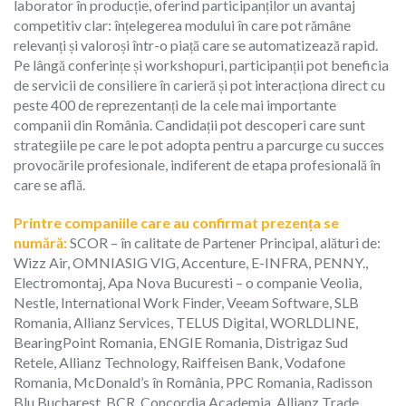
laborator în producție, oferind participanților un avantaj
competitiv clar: înțelegerea modului în care pot rămâne
relevanți și valoroși într-o piață care se automatizează rapid.
Pe lângă conferințe și workshopuri, participanții pot beneficia
de servicii de consiliere în carieră și pot interacționa direct cu
peste 400 de reprezentanți de la cele mai importante
companii din România. Candidații pot descoperi care sunt
strategiile pe care le pot adopta pentru a parcurge cu succes
provocările profesionale, indiferent de etapa profesională în
care se află.
Printre companiile care au confirmat prezența se
numără:
SCOR – în calitate de Partener Principal, alături de:
Wizz Air, OMNIASIG VIG, Accenture, E-INFRA, PENNY.,
Electromontaj, Apa Nova Bucuresti – o companie Veolia,
Nestle, International Work Finder, Veeam Software, SLB
Romania, Allianz Services, TELUS Digital, WORLDLINE,
BearingPoint Romania, ENGIE Romania, Distrigaz Sud
Retele, Allianz Technology, Raiffeisen Bank, Vodafone
Romania, McDonald’s în România, PPC Romania, Radisson
Blu Bucharest, BCR, Concordia Academia, Allianz Trade,