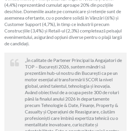
(4,4%) reprezentând cumulat aproape 20% din pozițiile
deschise. Domeniile axate pe comunicare și retenție sunt de
asemenea ofertante, cu o pondere solidă în Vânzări (6%) și
Customer Support (4,7%), în timp ce industrii precum
Construcțiile (3,4%) și Retail-ul (2,3%) completează peisajul
evenimentului, asigurând opțiuni diverse pentru o plajă largă
de candidați.
„În calitate de Partener Principal la Angajatori de
TOP – București 2026, suntem mândri să
prezentăm hub-ul nostru din București ca pe un
motor esențial al transformării SCOR la nivel
global, unind talentul, tehnologia și inovația.
Având obiectivul de a ocupa peste 300 de roluri
până la finalul anului 2026 în departamente
precum Tehnologie & Date, Finanțe, Property &
Casualty și Operațiuni de Reasigurare, căutăm
profesioniști care îmbină expertiza tehnică cu o
mentalitate inovatoare, curiozitate și
adaptabilitate. Este o oportunitate unică pentru