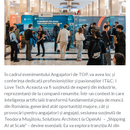
În cadrul evenimentului Angajatori de TOP, va avea loc și
conferința dedicată profesioniștilor și pasionaților IT&C: I
Love Tech. Aceasta va fi susținută de experți din industrie,
reprezentanți de la companii renumite. Într-un context în care
inteligența artificială transformă fundamental piața de muncă
din România, generând atât oportunități majore, cât și
provocări pentru angajatori și angajați, sesiunea susținută de
Teodora Muşǎtoiu, Solutions Architect la OpenAI – „Shipping
AI at Scale” – devine esențială. Ea va explora tranziția AI din