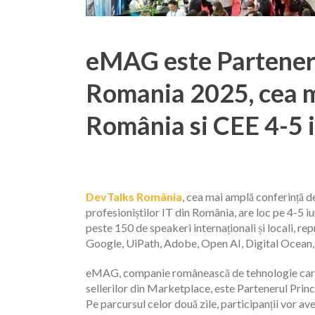
eMAG este Partener 
Romania 2025, cea m
România si CEE 4-5 
DevTalks România
, cea mai amplă conferință d
profesioniștilor IT din România, are loc pe 4-5 i
peste 150 de speakeri internaționali și locali
Google, UiPath, Adobe, Open AI, Digital Ocean,
eMAG, companie românească de tehnologie care dezv
sellerilor din Marketplace, este Partenerul Princ
Pe parcursul celor două zile, participanții vor a