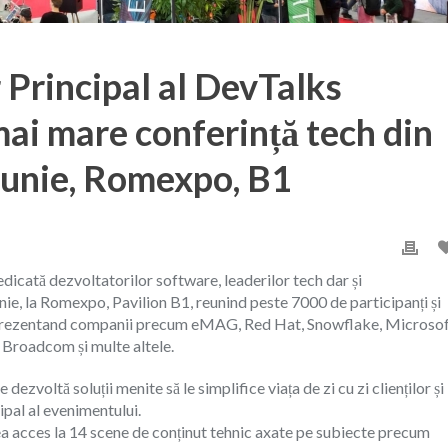
Principal al DevTalks
ai mare conferință tech din
iunie, Romexpo, B1
edicată dezvoltatorilor software, leaderilor tech dar și
unie, la Romexpo, Pavilion B1, reunind peste 7000 de participanți și
, reprezentand companii precum eMAG, Red Hat, Snowflake, Microsof
 Broadcom și multe altele.
oltă soluții menite să le simplifice viața de zi cu zi clienților și
ipal al evenimentului.
vea acces la 14 scene de conținut tehnic axate pe subiecte precum