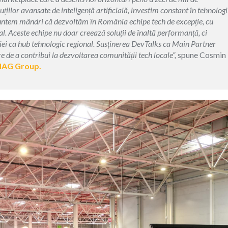
iilor avansate de inteligență artificială, investim constant în tehnologi
 Suntem mândri că dezvoltăm în România echipe tech de excepție, cu
. Aceste echipe nu doar creează soluții de înaltă performanță, ci
ei ca hub tehnologic regional.
Susținerea DevTalks ca Main Partner
re de a contribui la dezvoltarea comunității tech locale”,
spune Cosmin
AG Group.