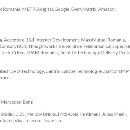
ank Romania, METRO.digital, Google, EveryMatrix, Amazon,
ia, Accenture, 1&1 Internet Development, MassMutual Romania,
 Consult, BCR, Thoughtworks, Serviciul de Telecomunicații Special
LTech, Criteo, EPAM Romania, Deloitte Technology Delivery Cente
gitech, SPD Technology, Central Europe Technologies, part of BNP
iemens.
ul Mercedes-Benz
tudio, COS, Mellow Drinks, Fritz-Cola, Fentimans, Julius Meinl,
ookster, Viva Telecom, Team Up.