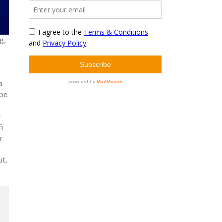
g,
a
 pe
e
i
r
ut,