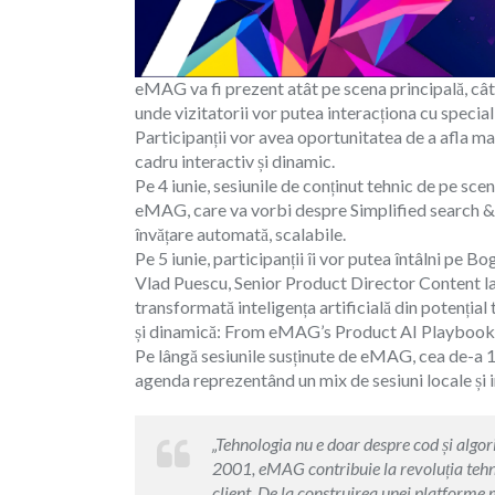
eMAG va fi prezent atât pe scena principală, cât 
unde vizitatorii vor putea interacționa cu speciali
Participanții vor avea oportunitatea de a afla m
cadru interactiv și dinamic.
Pe 4 iunie, sesiunile de conținut tehnic de pe s
eMAG, care va vorbi despre Simplified search 
învățare automată, scalabile.
Pe 5 iunie, participanții îi vor putea întâlni pe 
Vlad Puescu, Senior Product Director Content l
transformată inteligența artificială din potențial
și dinamică: From eMAG’s Product AI Playbook: 
Pe lângă sesiunile susținute de eMAG, cea de-a 1
agenda reprezentând un mix de sesiuni locale și i
„Tehnologia nu e doar despre cod și algor
2001, eMAG contribuie la revoluția tehn
client. De la construirea unei platforme 