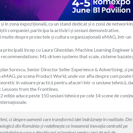
și în zona expozițională, cu un stand dedicat și o zonă de networkin
știi companiei, participa la activări și sesiuni demonstrative.
ai multe despre proiectele și cultura organizațională eMAG, într-un
cena principală încep cu Laura Gheoldan, Machine Learning Engineer l
& recommendations: ML-driven systems that scale, sisteme bazate
Bogdan Sorescu, Senior Director Seller Experience & Advertising, și p
a eMAG, pe scena Product World, unde vor afla despre cum poate f
 teoretic în valoare practică pentru afaceri într-o sesiune tehnică, da
Lessons from the Frontlines.
2 ediție aduce peste 150 sesiuni tehnice pe cele 14 scene de conțin
nternaționale.
itmi, ci despre oamenii care transformă idei îndrăznețe în realitate. Din
ologică din România și redefinește ce înseamnă inovația centrată pe
marketplace care a deschis noi orizonturi pentru zeci de mii de