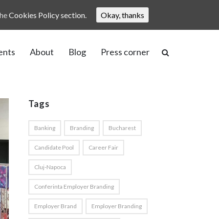
the
Cookies Policy section.
Okay, thanks
ents
About
Blog
Press corner
Tags
Banking
Branding
Bucharest
Candidate Pool
Career Fair
Cluj-Napoca
Conferinta Employer Branding
Employer Brand
Employer Branding