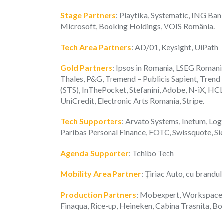
Stage Partners
: Playtika, Systematic, ING B
Microsoft, Booking Holdings, VOIS România.
Tech Area Partners
: AD/01, Keysight, UiPath
Gold Partners
: Ipsos in Romania, LSEG Roman
Thales, P&G, Tremend – Publicis Sapient, Trend
(STS), InThePocket, Stefanini, Adobe, N-iX, HC
UniCredit, Electronic Arts Romania, Stripe.
Tech Supporters
: Arvato Systems, Inetum, Lo
Paribas Personal Finance, FOTC, Swissquote, S
Agenda Supporter
: Tchibo Tech
Mobility Area Partner
: Țiriac Auto, cu brand
Production Partners
: Mobexpert, Workspace S
Finaqua, Rice-up, Heineken, Cabina Trasnita, B