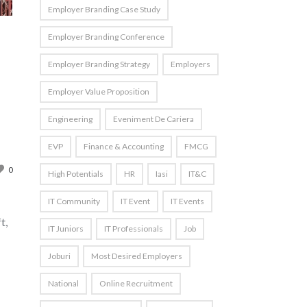
Employer Branding Case Study
Employer Branding Conference
Employer Branding Strategy
Employers
Employer Value Proposition
Engineering
Eveniment De Cariera
EVP
Finance & Accounting
FMCG
0
High Potentials
HR
Iasi
IT&C
IT Community
IT Event
IT Events
t,
IT Juniors
IT Professionals
Job
Joburi
Most Desired Employers
National
Online Recruitment