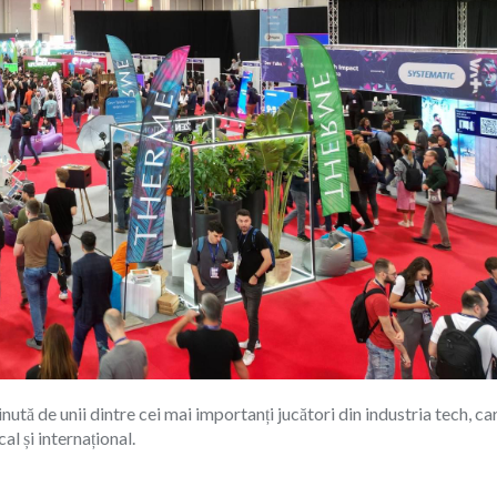
inută de unii dintre cei mai importanți jucători din industria tech, ca
l și internațional.