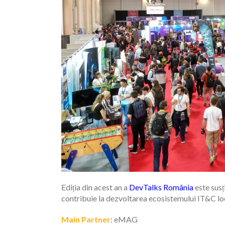
Ediția din acest an a
DevTalks România
este susț
contribuie la dezvoltarea ecosistemului IT&C loca
Main Partner
: eMAG