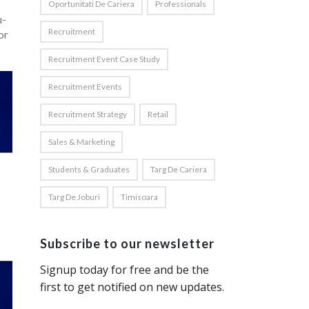
Oportunitati De Cariera
Professionals
u-
Recruitment
or
Recruitment Event Case Study
Recruitment Events
Recruitment Strategy
Retail
Sales & Marketing
Students & Graduates
Targ De Cariera
Targ De Joburi
Timisoara
Subscribe to our newsletter