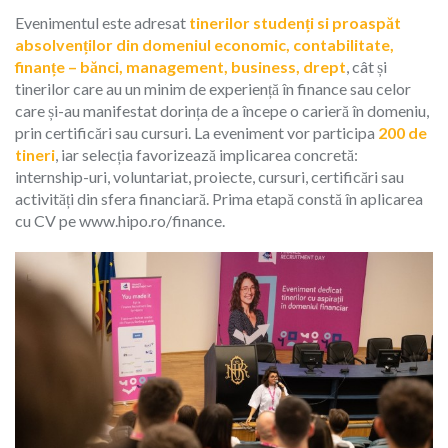
Evenimentul este adresat
tinerilor studenți si proaspăt
absolvenților din domeniul economic, contabilitate,
finanțe – bănci, management, business, drept
, cât și
tinerilor care au un minim de experiență în finance sau celor
care și-au manifestat dorința de a începe o carieră în domeniu,
prin certificări sau cursuri. La eveniment vor participa
200 de
tineri
, iar selecția favorizează implicarea concretă:
internship-uri, voluntariat, proiecte, cursuri, certificări sau
activități din sfera financiară. Prima etapă constă în aplicarea
cu CV pe www.hipo.ro/finance.