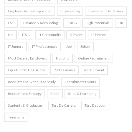
Employer Value Proposition
Engineering
Eveniment De Cariera
EVP
Finance & Accounting
FMCG
High Potentials
HR
Iasi
IT&C
IT Community
IT Event
IT Events
IT Juniors
IT Professionals
Job
Joburi
Most Desired Employers
National
Online Recruitment
Oportunitati De Cariera
Professionals
Recruitment
Recruitment Event Case Study
Recruitment Events
Recruitment Strategy
Retail
Sales & Marketing
Students & Graduates
Targ De Cariera
Targ De Joburi
Timisoara