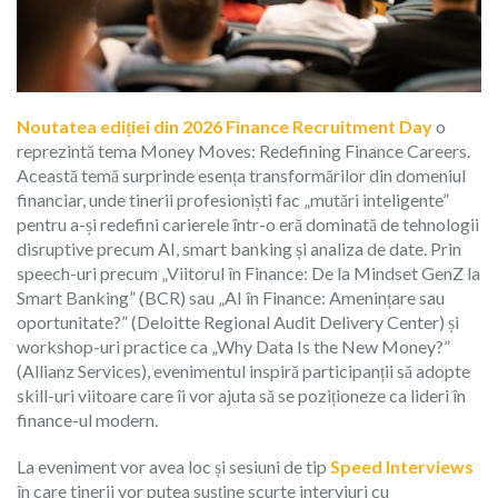
Noutatea ediției din 2026 Finance Recruitment Day
o
reprezintă tema Money Moves: Redefining Finance Careers.
Această temă surprinde esența transformărilor din domeniul
financiar, unde tinerii profesioniști fac „mutări inteligente”
pentru a-și redefini carierele într-o eră dominată de tehnologii
disruptive precum AI, smart banking și analiza de date. Prin
speech-uri precum „Viitorul în Finance: De la Mindset GenZ la
Smart Banking” (BCR) sau „AI în Finance: Amenințare sau
oportunitate?” (Deloitte Regional Audit Delivery Center) și
workshop-uri practice ca „Why Data Is the New Money?”
(Allianz Services), evenimentul inspiră participanții să adopte
skill-uri viitoare care îi vor ajuta să se poziționeze ca lideri în
finance-ul modern.
La eveniment vor avea loc și sesiuni de tip
Speed Interviews
în care tinerii vor putea susține scurte interviuri cu