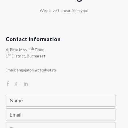
We'd love to hear from you!
Contact information
th
6, Pitar Mos, 4
Floor,
st
1
District, Bucharest