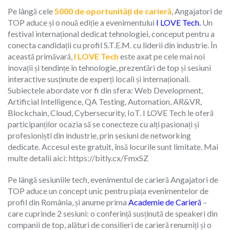
Pe lângă cele
5000 de oportunități de carieră
, Angajatori de
TOP aduce și o nouă ediție a evenimentului
I LOVE Tech
.
Un
festival internațional dedicat tehnologiei, conceput pentru a
conecta candidații cu profil S.T.E.M. cu liderii din industrie. În
această primăvară,
I LOVE Tech
este axat pe cele mai noi
inovații și tendințe în tehnologie, prezentări de top și sesiuni
interactive susținute de experți locali și internaționali.
Subiectele abordate vor fi din sfera: Web Development,
Artificial Intelligence, QA Testing, Automation, AR&VR,
Blockchain, Cloud, Cybersecurity, IoT. I LOVE Tech le oferă
participanților ocazia să se conecteze cu alți pasionați și
profesioniști din industrie, prin sesiuni de networking
dedicate. Accesul este gratuit, însă locurile sunt limitate. Mai
multe detalii aici: https://bitly.cx/FmxSZ
Pe lângă sesiuniile tech, evenimentul de carieră Angajatori de
TOP aduce un concept unic pentru piața evenimentelor de
profil din România, și anume prima
Academie de Carieră
–
care cuprinde 2 sesiuni: o conferință susținută de speakeri din
companii de top, alături de consilieri de carieră renumiți și o