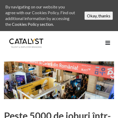
By navigating on our website you
agree with our Cookies Policy. Find out
Okay, thanks
additional information by accessing
the
Cookies Policy section.
Peste 5000 de joburi într-