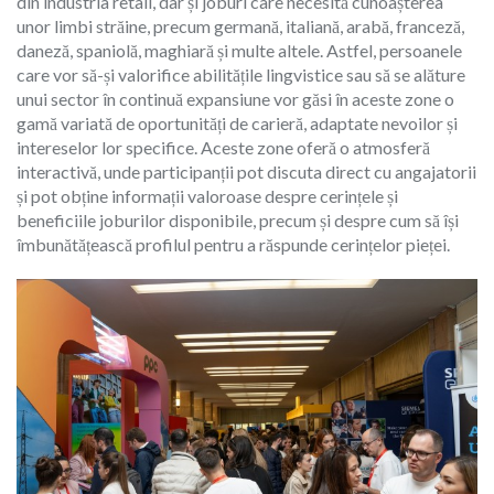
din industria retail, dar și joburi care necesită cunoașterea
unor limbi străine, precum germană, italiană, arabă, franceză,
daneză, spaniolă, maghiară și multe altele. Astfel, persoanele
care vor să-și valorifice abilitățile lingvistice sau să se alăture
unui sector în continuă expansiune vor găsi în aceste zone o
gamă variată de oportunități de carieră, adaptate nevoilor și
intereselor lor specifice. Aceste zone oferă o atmosferă
interactivă, unde participanții pot discuta direct cu angajatorii
și pot obține informații valoroase despre cerințele și
beneficiile joburilor disponibile, precum și despre cum să își
îmbunătățească profilul pentru a răspunde cerințelor pieței.