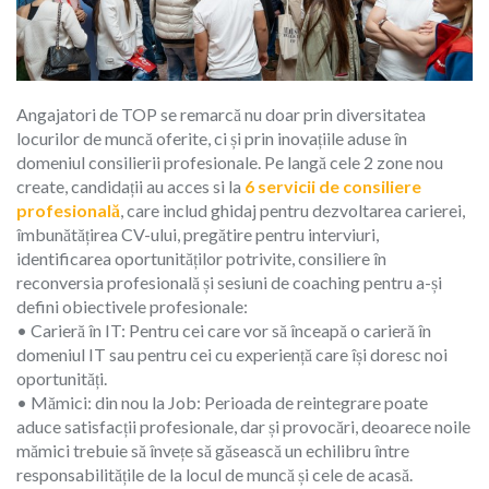
Angajatori de TOP se remarcă nu doar prin diversitatea
locurilor de muncă oferite, ci și prin inovațiile aduse în
domeniul consilierii profesionale. Pe langă cele 2 zone nou
create, candidații au acces si la
6 servicii de consiliere
profesională
, care includ ghidaj pentru dezvoltarea carierei,
îmbunătățirea CV-ului, pregătire pentru interviuri,
identificarea oportunităților potrivite, consiliere în
reconversia profesională și sesiuni de coaching pentru a-și
defini obiectivele profesionale:
• Carieră în IT: Pentru cei care vor să înceapă o carieră în
domeniul IT sau pentru cei cu experiență care își doresc noi
oportunități.
• Mămici: din nou la Job: Perioada de reintegrare poate
aduce satisfacții profesionale, dar și provocări, deoarece noile
mămici trebuie să învețe să găsească un echilibru între
responsabilitățile de la locul de muncă și cele de acasă.