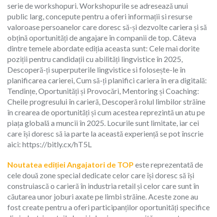
serie de workshopuri. Workshopurile se adresează unui
public larg, concepute pentru a oferi informații si resurse
valoroase persoanelor care doresc să-și dezvolte cariera și să
obțină oportunități de angajare în companii de top. Câteva
dintre temele abordate ediția aceasta sunt: Cele mai dorite
poziții pentru candidații cu abilități lingvistice în 2025,
Descoperă-ți superputerile lingvistice si folosește-le în
planificarea carierei, Cum să-ți planifici cariera în era digitală:
Tendințe, Oportunități și Provocări, Mentoring și Coaching:
Cheile progresului în carieră, Descoperă rolul limbilor străine
în crearea de oportunități și cum acestea reprezintă un atu pe
piața globală a muncii în 2025. Locurile sunt limitate, iar cei
care își doresc să ia parte la această experiență se pot înscrie
aici: https://bitly.cx/hT5L
Noutatea ediției Angajatori de TOP
este reprezentată de
cele două zone special dedicate celor care își doresc să își
construiască o carieră în industria retail și celor care sunt în
căutarea unor joburi axate pe limbi străine. Aceste zone au
fost create pentru a oferi participanților oportunități specifice