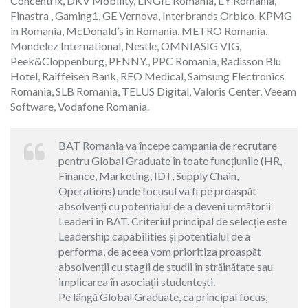
Concentrix, DKV Mobility, ENGIE Romania, EY Romania,
Finastra , Gaming1, GE Vernova, Interbrands Orbico, KPMG
in Romania, McDonald’s in Romania, METRO Romania,
Mondelez International, Nestle, OMNIASIG VIG,
Peek&Cloppenburg, PENNY., PPC Romania, Radisson Blu
Hotel, Raiffeisen Bank, REO Medical, Samsung Electronics
Romania, SLB Romania, TELUS Digital, Valoris Center, Veeam
Software, Vodafone Romania.
BAT Romania va începe campania de recrutare
pentru Global Graduate în toate funcțiunile (HR,
Finance, Marketing, IDT, Supply Chain,
Operations) unde focusul va fi pe proaspăt
absolvenți cu potențialul de a deveni următorii
Leaderi în BAT. Criteriul principal de selecție este
Leadership capabilities și potentialul de a
performa, de aceea vom prioritiza proaspăt
absolvenții cu stagii de studii în străinătate sau
implicarea în asociații studentești.
Pe lângă Global Graduate, ca principal focus,