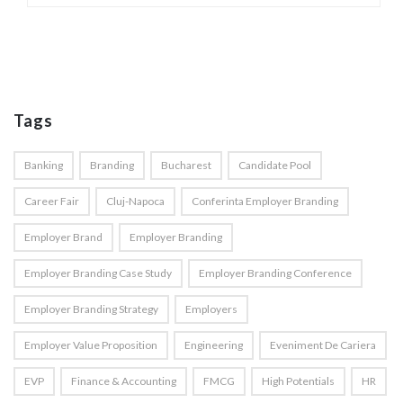
Tags
Banking
Branding
Bucharest
Candidate Pool
Career Fair
Cluj-Napoca
Conferinta Employer Branding
Employer Brand
Employer Branding
Employer Branding Case Study
Employer Branding Conference
Employer Branding Strategy
Employers
Employer Value Proposition
Engineering
Eveniment De Cariera
EVP
Finance & Accounting
FMCG
High Potentials
HR