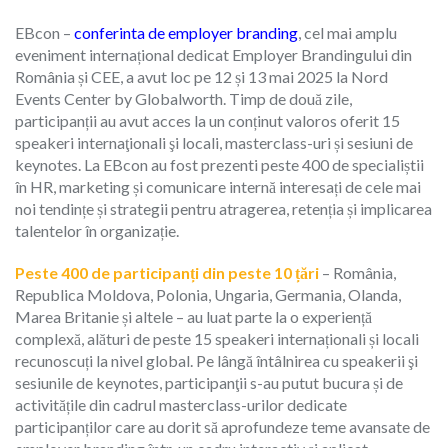
EBcon –
conferinta de employer branding
, cel mai amplu
eveniment internațional dedicat Employer Brandingului din
România și CEE, a avut loc pe 12 și 13 mai 2025 la Nord
Events Center by Globalworth. Timp de două zile,
participanții au avut acces la un conținut valoros oferit 15
speakeri internaţionali şi locali, masterclass-uri și sesiuni de
keynotes. La EBcon au fost prezenti peste 400 de specialiștii
în HR, marketing și comunicare internă interesați de cele mai
noi tendințe și strategii pentru atragerea, retenția și implicarea
talentelor în organizație.
Peste 400 de participanți din peste 10 țări
– România,
Republica Moldova, Polonia, Ungaria, Germania, Olanda,
Marea Britanie și altele – au luat parte la o experiență
complexă, alături de peste 15 speakeri internaționali și locali
recunoscuți la nivel global. Pe lângă întâlnirea cu speakerii şi
sesiunile de keynotes, participanţii s-au putut bucura și de
activitățile din cadrul masterclass-urilor dedicate
participanților care au dorit să aprofundeze teme avansate de