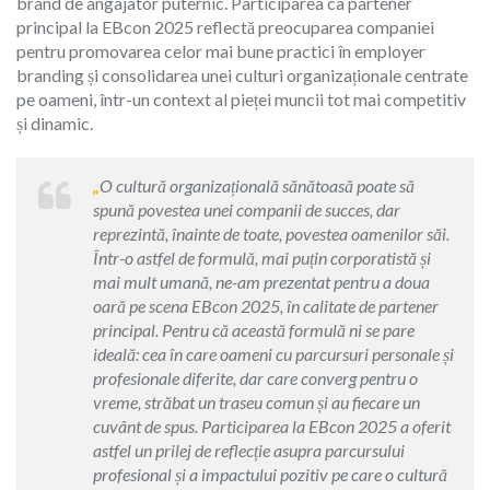
brand de angajator puternic. Participarea ca partener
principal la EBcon 2025 reflectă preocuparea companiei
pentru promovarea celor mai bune practici în employer
branding și consolidarea unei culturi organizaționale centrate
pe oameni, într-un context al pieței muncii tot mai competitiv
și dinamic.
„
O cultură organizațională sănătoasă poate să
spună povestea unei companii de succes, dar
reprezintă, înainte de toate, povestea oamenilor săi.
Într-o astfel de formulă, mai puțin corporatistă și
mai mult umană, ne-am prezentat pentru a doua
oară pe scena EBcon 2025, în calitate de partener
principal. Pentru că această formulă ni se pare
ideală: cea în care oameni cu parcursuri personale și
profesionale diferite, dar care converg pentru o
vreme, străbat un traseu comun și au fiecare un
cuvânt de spus. Participarea la EBcon 2025 a oferit
astfel un prilej de reflecție asupra parcursului
profesional și a impactului pozitiv pe care o cultură