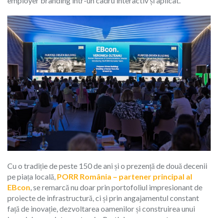
employer branding într-un cadru interactiv și aplicat.
Cu o tradiție de peste 150 de ani și o prezență de două decenii
pe piața locală,
PORR România – partener principal al
EBcon
, se remarcă nu doar prin portofoliul impresionant de
proiecte de infrastructură, ci și prin angajamentul constant
față de inovație, dezvoltarea oamenilor și construirea unui