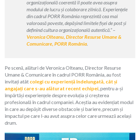
organizațională coerentă îl poate avea asupra
modului de lucru și colaborare zilnică. Experiențele
din cadrul PORR România reprezintă cea mai
valoroasă poveste, depășind limitele fișei de post și
definind cultura organizațională autentică.” –
Veronica Olteanu, Director Resurse Umane &
Comunicare, PORR România
.
Pe scenă, alături de Veronica Olteanu, Director Resurse
Umane & Comunicare în cadrul PORR România, au fost
invitați atât
colegi cu experiență îndelungată, cât și
angajați care s-au alăturat recent echipei
, pentru a-și
împărtăși experiențele despre evoluția și creșterea
profesională în cadrul companiei. Aceștia au evidențiat modul
în care au depășit diverse obstacole și bariere, precum și
impactul pe care l-au avut asupra celor care urmează același
drum.