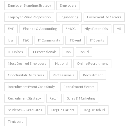
Employer Branding Strategy
Employers
Employer Value Proposition
Engineering
Eveniment De Cariera
EVP
Finance & Accounting
FMCG
High Potentials
HR
Iasi
IT&C
IT Community
IT Event
IT Events
IT Juniors
IT Professionals
Job
Joburi
Most Desired Employers
National
Online Recruitment
Oportunitati De Cariera
Professionals
Recruitment
Recruitment Event Case Study
Recruitment Events
Recruitment Strategy
Retail
Sales & Marketing
Students & Graduates
Targ De Cariera
Targ De Joburi
Timisoara