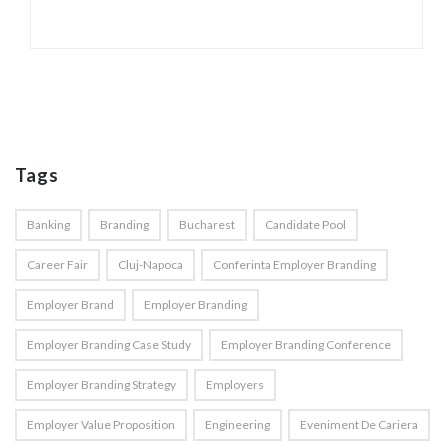
Tags
Banking
Branding
Bucharest
Candidate Pool
Career Fair
Cluj-Napoca
Conferinta Employer Branding
Employer Brand
Employer Branding
Employer Branding Case Study
Employer Branding Conference
Employer Branding Strategy
Employers
Employer Value Proposition
Engineering
Eveniment De Cariera