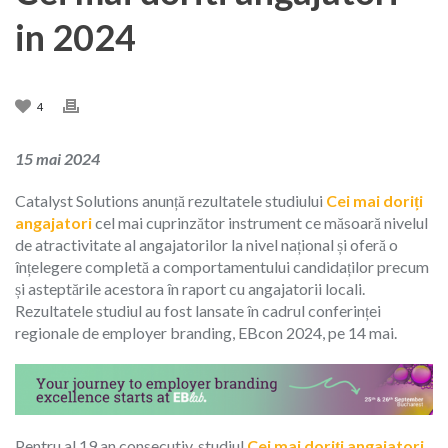
in 2024
4
15 mai 2024
Catalyst Solutions anun
ț
ă rezultatele studiului
Cei mai doriți
angajatori
cel mai cuprinzător instrument ce măsoară nivelul
de atractivitate al angajatorilor la nivel național
și oferă o
înțelegere completă a comportamentului candidaților precum
și asteptările acestora în raport cu angajatorii locali.
Rezultatele studiul au fost lansate în cadrul conferinței
regionale de employer branding, EBcon 2024, pe 14 mai.
Pentru al 19 an consecutiv, studiul
Cei mai doriți angajatori