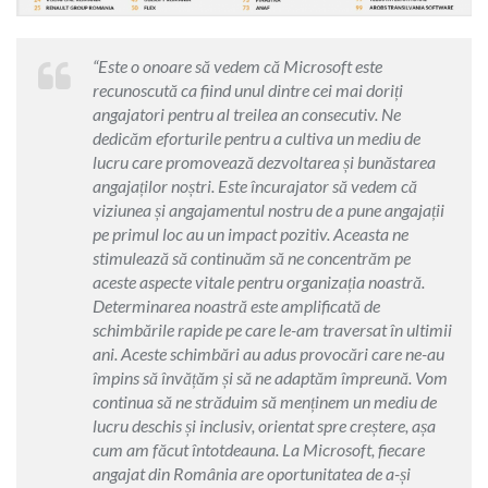
“Este o onoare să vedem că Microsoft este
recunoscută ca fiind unul dintre cei mai doriți
angajatori pentru al treilea an consecutiv. Ne
dedicăm eforturile pentru a cultiva un mediu de
lucru care promovează dezvoltarea și bunăstarea
angajaților noștri. Este încurajator să vedem că
viziunea și angajamentul nostru de a pune angajații
pe primul loc au un impact pozitiv. Aceasta ne
stimulează să continuăm să ne concentrăm pe
aceste aspecte vitale pentru organizația noastră.
Determinarea noastră este amplificată de
schimbările rapide pe care le-am traversat în ultimii
ani. Aceste schimbări au adus provocări care ne-au
împins să învățăm și să ne adaptăm împreună. Vom
continua să ne străduim să menținem un mediu de
lucru deschis și inclusiv, orientat spre creștere, așa
cum am făcut întotdeauna. La Microsoft, fiecare
angajat din România are oportunitatea de a-și