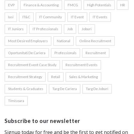
EVP
Finance & Accounting
FMCG
High Potentials
HR
Iasi
IT&C
IT Community
IT Event
IT Events
IT Juniors
IT Professionals
Job
Joburi
Most Desired Employers
National
Online Recruitment
Oportunitati De Cariera
Professionals
Recruitment
Recruitment Event Case Study
Recruitment Events
Recruitment Strategy
Retail
Sales & Marketing
Students & Graduates
Targ De Cariera
Targ De Joburi
Timisoara
Subscribe to our newsletter