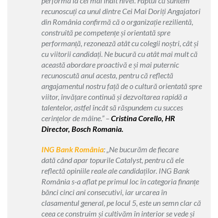
performa la cel mai înalt nivel. Faptul că suntem
recunoscuți ca unul dintre Cei Mai Doriți Angajatori
din România confirmă că o organizație rezilientă,
construită pe competențe și orientată spre
performanță, rezonează atât cu colegii noștri, cât și
cu viitorii candidați. Ne bucură cu atât mai mult că
această abordare proactivă e și mai puternic
recunoscută anul acesta, pentru că reflectă
angajamentul nostru față de o cultură orientată spre
viitor, învățare continuă și dezvoltarea rapidă a
talentelor, astfel încât să răspundem cu succes
cerințelor de mâine.” –
Cristina Corello, HR
Director, Bosch Romania.
ING Bank România
: „Ne bucurăm de fiecare
dată când apar topurile Catalyst, pentru că ele
reflectă opiniile reale ale candidaților. ING Bank
România s-a aflat pe primul loc în categoria finanțe
bănci cinci ani consecutivi, iar urcarea în
clasamentul general, pe locul 5, este un semn clar că
ceea ce construim și cultivăm în interior se vede și