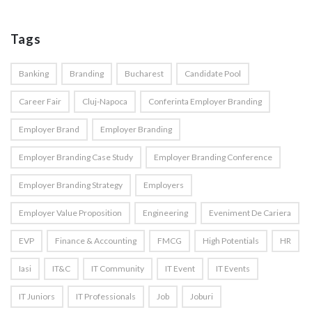
Tags
Banking
Branding
Bucharest
Candidate Pool
Career Fair
Cluj-Napoca
Conferinta Employer Branding
Employer Brand
Employer Branding
Employer Branding Case Study
Employer Branding Conference
Employer Branding Strategy
Employers
Employer Value Proposition
Engineering
Eveniment De Cariera
EVP
Finance & Accounting
FMCG
High Potentials
HR
Iasi
IT&C
IT Community
IT Event
IT Events
IT Juniors
IT Professionals
Job
Joburi