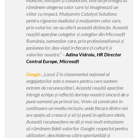
muncim, învățăm și colaborăm, este un privilegiu să
rămânem alegerea celor care își imaginează un
viitor cu impact. Mulțumim Catalyst Solutions
pentru rigoarea studiului și mulțumim celor care,
prin votul lor, ne-au oferit această distincție. Această
reușită aparține colegelor și colegilor din Microsoft
România, oamenilor care, prin profesionalismul și
pasiunea lor, dau viață în fiecare zi culturii și
valorilor noastre.” –
Adina Vidroiu, HR Director
Central Europe, Microsoft
Google
: „
Locul 2 în clasamentul național al
angajatorilor este o onoare pentru care suntem
extrem de recunoscători. Această reușită aparține
întregii echipe și reflectă dorința noastră sinceră de a
pune oamenii pe primul loc. Vrem să construim în
continuare un mediu incluziv, unde fiecare dintre noi
are spațiu să crească și să își pună în aplicare ideile.
Această recunoaștere ne dă și mai mult entuziasm
să rămânem fideli valorilor Google: respectul pentru
utilizatori, deschiderea către oportunități și