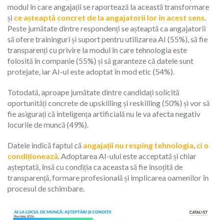
modul în care angajații se raportează la această transformare
și
ce așteaptă concret de la angajatorii lor în acest sens
.
Peste jumătate dintre respondenți se așteaptă ca angajatorii
să ofere traininguri și suport pentru utilizarea AI (55%), să fie
transparenți cu privire la modul în care tehnologia este
folosită în companie (55%) și să garanteze că datele sunt
protejate, iar AI-ul este adoptat în mod etic (54%).
Totodată, aproape jumătate dintre candidați solicită
oportunități concrete de upskilling și reskilling (50%) și vor să
fie asigurați că inteligența artificială nu le va afecta negativ
locurile de muncă (49%).
Datele indică faptul că
angajații nu resping tehnologia
,
ci o
condiționează
. Adoptarea AI-ului este acceptată și chiar
așteptată, însă cu condiția ca aceasta să fie însoțită de
transparență, formare profesională și implicarea oamenilor în
procesul de schimbare.