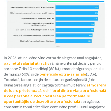
În 2026, atunci când vine vorba de alegerea unui angajator,
pachetul salarial atractiv
rămâne criteriul decisiv pentru
aproape 7 din 10 candidați (68%), urmat de siguranța locului
de muncă (60%) și de
beneficiile extra-salariale
(59%).
Totodată, factorii ce țin de cultura organizațională și de
bunăstarea angajaților câștigă tot mai mult teren:
atmosfera
de lucru prietenoasă, echilibrul dintre viața profesională
și cea personală, recunoașterea performanței și
oportunitățile de dezvoltare profesională
se regăsesc
constant în topul criteriilor, conturând profilul unui angajator