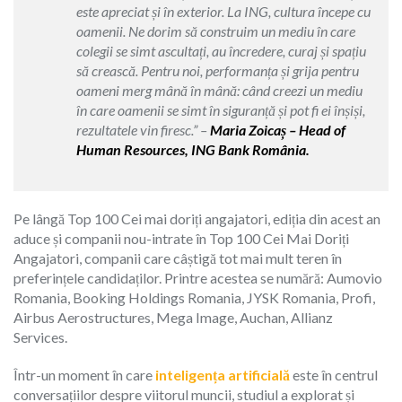
este apreciat și în exterior. La ING, cultura începe cu
oamenii. Ne dorim să construim un mediu în care
colegii se simt ascultați, au încredere, curaj și spațiu
să crească. Pentru noi, performanța și grija pentru
oameni merg mână în mână: când creezi un mediu
în care oamenii se simt în siguranță și pot fi ei înșiși,
rezultatele vin firesc.” –
Maria Zoicaș – Head of
Human Resources, ING Bank România.
Pe lângă Top 100 Cei mai doriți angajatori, ediția din acest an
aduce și companii nou-intrate în Top 100 Cei Mai Doriți
Angajatori, companii care câștigă tot mai mult teren în
preferințele candidaților. Printre acestea se numără: Aumovio
Romania, Booking Holdings Romania, JYSK Romania, Profi,
Airbus Aerostructures, Mega Image, Auchan, Allianz
Services.
Într-un moment în care
inteligența artificială
este în centrul
conversațiilor despre viitorul muncii, studiul a explorat și