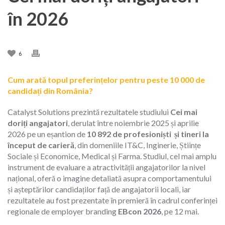
în 2026
6
Cum arată topul preferințelor pentru peste 10 000 de
candidați din România?
Catalyst Solutions prezintă rezultatele studiului
Cei mai
doriți angajatori
, derulat între noiembrie 2025 și aprilie
2026 pe un eșantion de
10 892 de profesioniști
și tineri la
început de carieră
, din domeniile IT&C, Inginerie, Științe
Sociale și Economice, Medical și Farma. Studiul, cel mai amplu
instrument de evaluare a atractivității angajatorilor la nivel
național, oferă o imagine detaliată asupra comportamentului
și așteptărilor candidaților față de angajatorii locali, iar
rezultatele au fost prezentate în premieră în cadrul conferinței
regionale de employer branding
EBcon 2026
, pe 12 mai.