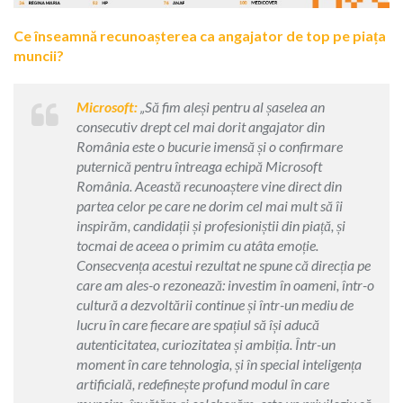
Ce înseamnă recunoașterea ca angajator de top pe piața
muncii?
Microsoft:
„Să fim aleși pentru al șaselea an
consecutiv drept cel mai dorit angajator din
România este o bucurie imensă și o confirmare
puternică pentru întreaga echipă Microsoft
România. Această recunoaștere vine direct din
partea celor pe care ne dorim cel mai mult să îi
inspirăm, candidații și profesioniștii din piață, și
tocmai de aceea o primim cu atâta emoție.
Consecvența acestui rezultat ne spune că direcția pe
care am ales-o rezonează: investim în oameni, într-o
cultură a dezvoltării continue și într-un mediu de
lucru în care fiecare are spațiul să își aducă
autenticitatea, curiozitatea și ambiția. Într-un
moment în care tehnologia, și în special inteligența
artificială, redefinește profund modul în care