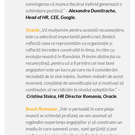
convingerea că munca fiecărui individ generează o
schimbare pozitivă.” –
Alexandra Dumitrache,
Head of HR, CEE, Google.
Oracle
: „
Vă mulțumim pentru această recunoaștere,
este cu adevărat importantă pentru noi, fiindcă
reflectă ceea ce reprezentăm ca organizație și
reflectă încredere construită în timp, în ritm cu
evoluția noastră în România.
Primim distincția cu
recunoștință, pentru că a fi printre cei mai buni
angajatori este un lucru pe care nu îl considerăm
niciodată de la sine înțeles. Suntem mândri de acest
moment, conștienți de semnificația lui și motivați să
continuăm să ne ridicăm la nivelul așteptărilor.” –
Cristina Stoica, HR Director Romania, Oracle
.
Bosch Romania:
„Într-o perioadă în care piața
muncii se schimbă profund, ne-am asumat să
regândim experiența angajaților și să construim un
mediu în care oamenii cresc, sunt sprijiniți și pot